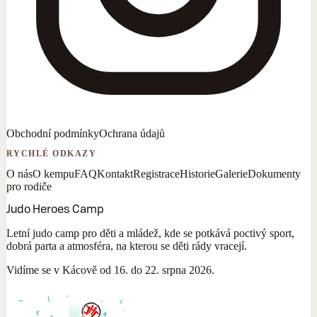
Obchodní podmínky
Ochrana údajů
RYCHLÉ ODKAZY
O nás
O kempu
FAQ
Kontakt
Registrace
Historie
Galerie
Dokumenty
pro rodiče
Judo Heroes Camp
Letní judo camp pro děti a mládež, kde se potkává poctivý sport,
dobrá parta a atmosféra, na kterou se děti rády vracejí.
Vidíme se v Kácově od 16. do 22. srpna 2026.