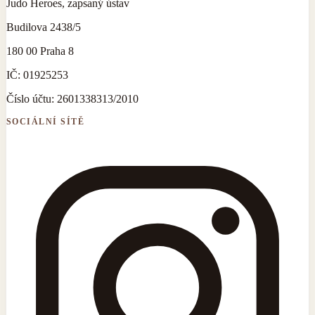
Judo Heroes, zapsaný ústav
Budilova 2438/5
180 00 Praha 8
IČ:
01925253
Číslo účtu:
2601338313/2010
SOCIÁLNÍ SÍTĚ