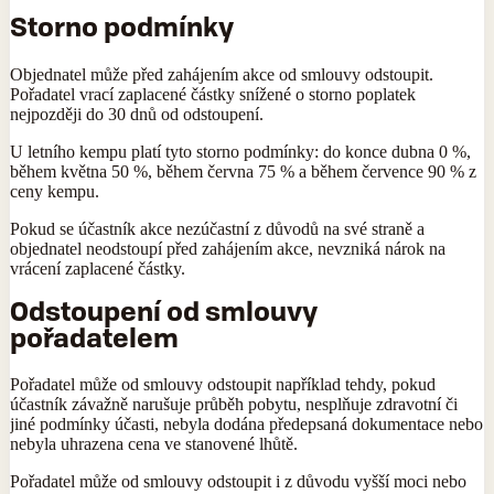
Storno podmínky
Objednatel může před zahájením akce od smlouvy odstoupit.
Pořadatel vrací zaplacené částky snížené o storno poplatek
nejpozději do 30 dnů od odstoupení.
U letního kempu platí tyto storno podmínky: do konce dubna 0 %,
během května 50 %, během června 75 % a během července 90 % z
ceny kempu.
Pokud se účastník akce nezúčastní z důvodů na své straně a
objednatel neodstoupí před zahájením akce, nevzniká nárok na
vrácení zaplacené částky.
Odstoupení od smlouvy
pořadatelem
Pořadatel může od smlouvy odstoupit například tehdy, pokud
účastník závažně narušuje průběh pobytu, nesplňuje zdravotní či
jiné podmínky účasti, nebyla dodána předepsaná dokumentace nebo
nebyla uhrazena cena ve stanovené lhůtě.
Pořadatel může od smlouvy odstoupit i z důvodu vyšší moci nebo