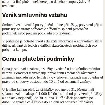
nárok na jiné plnění, než které je u daného kempu výslovně
uvedené.
Vznik smluvního vztahu
Smluvní vztah vzniká po vyplnění online přihlášky, potvrzení přijetí
přihlášky ze strany pořadatele a řádném splnění platebních
podmínek nebo předání podkladů pro fakturaci.
V přihlášce je potřeba uvést i důležité informace o zdravotním stavu
dítěte, užívaných lécích a dalších skutečnostech podstatných pro
pobyt na kempu.
Cena a platební podmínky
Cena je smluvní a zahrnuje služby uvedené u konkrétního ročníku
kempu. Pořadatel si vyhrazuje právo cenu změnit při závažných
změnách nákladů nebo legislativy; v takovém případě má objednatel
právo od smlouvy odstoupit do 10 dnů od oznámení změny.
U letního kempu platí, že přihlášky podané do 31. března mají
splatnou zálohu alespoň 1 000 Kč do 14 dnů od potvrzení přihlášky
a doplatek nejpozději do 30. dubna. U přihlášek podaných po 1.
dubnu je splatná celá částka do 14 dnů od potvrzení přihlášky.