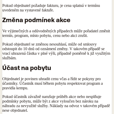
Pokud objednatel požaduje fakturu, je cena splatná v termínu
uvedeném na vystavené faktuře.
Změna podmínek akce
Ve výjimečných a odůvodněných případech může pořadatel změnit
termín, program, místo pobytu, cenu nebo akci zrušit.
Pokud objednatel se změnou nesouhlasí, může od smlouvy
odstoupit do 10 dnů od oznámení změny. V takovém případě se
vrací uhrazená částka v plné výši, případně poměrně k již využitým
službám.
Účast na pobytu
Objednatel je povinen uhradit cenu včas a řídit se pokyny pro
účastníky. Účastník musí během pobytu respektovat program a
pravidla kempu.
Pokud účastník závažně narušuje průběh akce nebo nesplňuje
podmínky pobytu, může být z akce vyloučen bez nároku na
náhradu za nevyužité služby. Náklady na odvoz v takovém případě
nese objednatel.