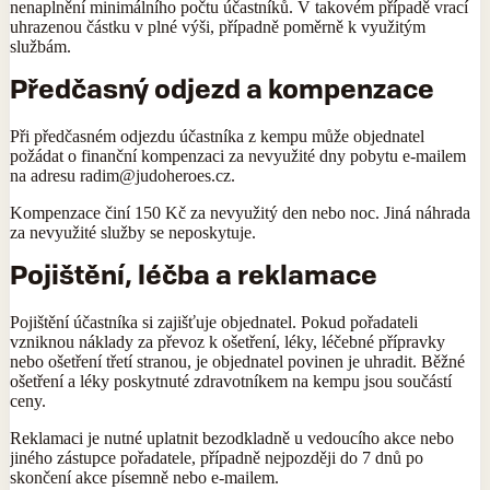
nenaplnění minimálního počtu účastníků. V takovém případě vrací
uhrazenou částku v plné výši, případně poměrně k využitým
službám.
Předčasný odjezd a kompenzace
Při předčasném odjezdu účastníka z kempu může objednatel
požádat o finanční kompenzaci za nevyužité dny pobytu e-mailem
na adresu radim@judoheroes.cz.
Kompenzace činí 150 Kč za nevyužitý den nebo noc. Jiná náhrada
za nevyužité služby se neposkytuje.
Pojištění, léčba a reklamace
Pojištění účastníka si zajišťuje objednatel. Pokud pořadateli
vzniknou náklady za převoz k ošetření, léky, léčebné přípravky
nebo ošetření třetí stranou, je objednatel povinen je uhradit. Běžné
ošetření a léky poskytnuté zdravotníkem na kempu jsou součástí
ceny.
Reklamaci je nutné uplatnit bezodkladně u vedoucího akce nebo
jiného zástupce pořadatele, případně nejpozději do 7 dnů po
skončení akce písemně nebo e-mailem.