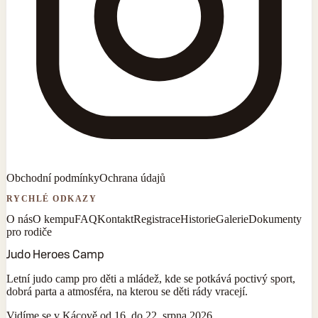
Obchodní podmínky
Ochrana údajů
RYCHLÉ ODKAZY
O nás
O kempu
FAQ
Kontakt
Registrace
Historie
Galerie
Dokumenty
pro rodiče
Judo Heroes Camp
Letní judo camp pro děti a mládež, kde se potkává poctivý sport,
dobrá parta a atmosféra, na kterou se děti rády vracejí.
Vidíme se v Kácově od 16. do 22. srpna 2026.