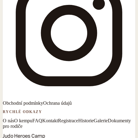
Obchodní podmínky
Ochrana údajů
RYCHLÉ ODKAZY
O nás
O kempu
FAQ
Kontakt
Registrace
Historie
Galerie
Dokumenty
pro rodiče
Judo Heroes Camp